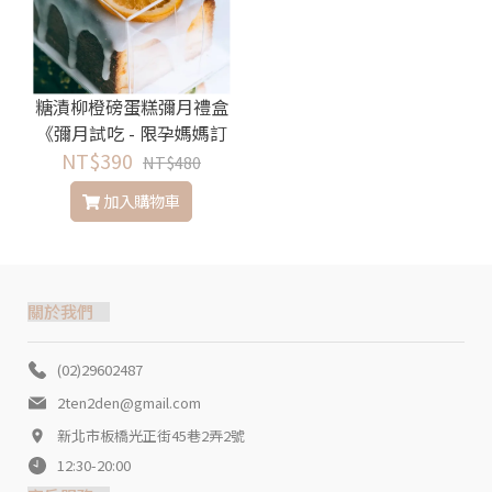
糖漬柳橙磅蛋糕彌月禮盒
《彌月試吃 - 限孕媽媽訂
NT$390
購》
NT$480
加入購物車
關於我們
(02)29602487
2ten2den@gmail.com
新北市板橋光正街45巷2弄2號
12:30-20:00