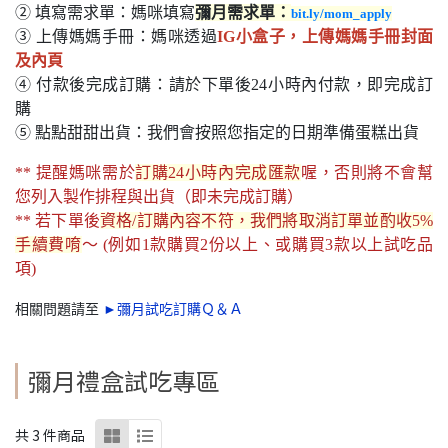
② 填寫需求單：媽咪填寫
彌月需求單：
bit.ly/mom_apply
③ 上傳媽媽手冊：媽咪透過
IG小盒子，上傳媽媽手冊封面
及內頁
④ 付款後完成訂購：請於下單後24小時內付款，即完成訂
購
⑤ 點點甜甜出貨：我們會按照您指定的日期準備蛋糕出貨
** 提醒媽咪需於
訂購24小時內完成匯款
喔，否則將不會幫
您列入製作排程與出貨（即未完成訂購）
** 若下單後
資格/訂購內容不符，我們將取消訂單並酌收5%
手續費唷
～
(例如1款購買2份以上、或購買3款以上試吃品
項)
相關問題請至
►
彌月試吃訂購Ｑ＆Ａ
彌月禮盒試吃專區
共 3 件商品