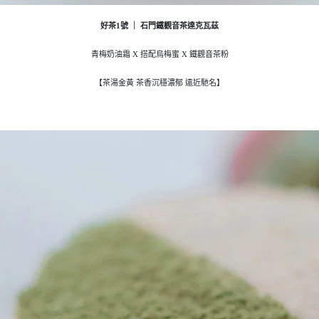
好茶1號 ｜ 石門鐵觀音茶達克瓦茲
青梅奶油霜 X 搭配烏梅蜜 X 鐵觀音茶粉
【茶湯金黃 茶香沉穩濃郁 遠近馳名】