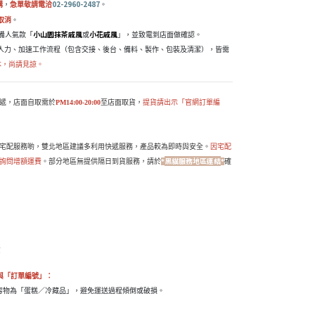
02-2960-2487
購
，
急單敬請電洽
。
取消
。
小山園抹茶戚風
小花戚風
常備人氣款「
或
」，並致電到店面做確認。
人力、加速工作流程（包含交接、後台、備料、製作、包裝及清潔），
皆需
成本，尚請見諒。
遞，店面自取需於
PM14:00-20:00
至店面取貨，
提貨請出示「官網訂單編
宅配服務喲，雙北地區建議多利用快遞服務，產品較為即時與安全。
因宅配
黑貓服務地區連結
電詢問增額運費
。部分地區無提供隔日到貨服務，請於
*
*
確
貨
與「訂單編號」：
物為「蛋糕／冷藏品」，避免運送過程傾倒或破損。