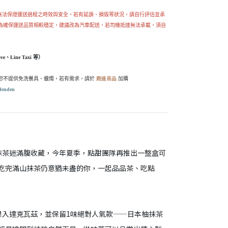
法保證運送過程之時效與安全，若有延誤、損毀等狀況，請自行評估並承
為確保運送品質相較穩定，建議改為汽車配送，若司機抵達無法承載，須自
Line Taxi 等）
周邊商品
糕恕不提供免洗餐具、蠟燭，若有需求，請於
加購
denden
抹茶迷滿腹收藏，今年夏季，點甜團隊再推出一整盒可
吃完滿山抹茶仍意猶未盡的你，一起品品茶、吃點
果入達克瓦茲，並保留1味絕對人氣款——日本柚抹茶