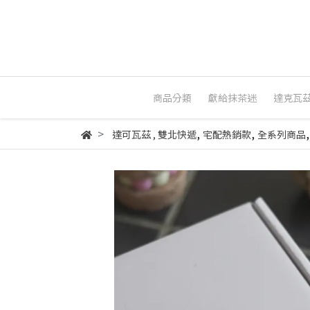
商品分類
獻給抹茶迷
達克瓦
,
,
達可瓦茲
,
雙北快遞
宅配熱銷款
全系列商品