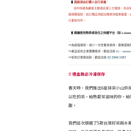
⧫
風險須由訂購人自行承擔：
自叫快遞為顧客主動委託第三方運送，本店無
擔相關風險。若訂購品項超出機車快遞乘載量，
行重新叫件。
⧫
建議使用熟悉或信任之快遞平台（如 Lalamove、
**為提倡環保，減少一次性餐具使用，整模蛋
**產品若有企業團購需求，歡迎洽詢
IG：
tenten
02 2960 2487
**若有訂單需協助，歡迎洽詢
‼️ 禮盒務必冷凍保存
春天時，我們推出6座抹茶小山供
以吃的茶，給熱愛茶滋味的你，給
甜。
我們這次擷選了5款台灣好茶與水