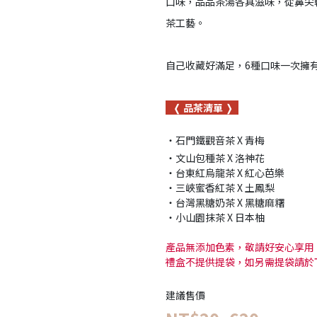
口味，品品茶湯各具滋味，從鼻尖
茶工藝。
自己收藏好滿足，6種口味一次擁
❬ 品茶清單 ❭
・石門鐵觀音茶 X 青梅
・文山包種茶 X 洛神花
・台東紅烏龍茶 X 紅心芭樂
・三峽蜜香紅茶 X 土鳳梨
・台灣黑糖奶茶 X 黑糖麻糬
・小山園抹茶 X 日本柚
產品無添加色素，敬請好安心享用
禮盒不提供提袋，如另需提袋請於
建議售價