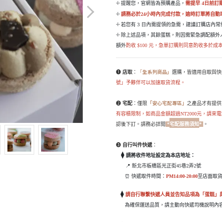
𓇬
提醒您，官網皆為預購產品，
需提早 4日前訂
𓇬
請務必於24小時內完成付款，逾時訂單將自動
𓇬
若您有 3 日內需提領的急需，建議訂購店內
𓇬
除上述品項，其餘蛋糕，則因需緊急調配額外
額外
酌收 $100 元，急單訂購則同意酌收多於
全系列商品
」
❶
店取
：
「
選購，皆適用自取與快
號」予夥伴可以加速取貨流程。
安心宅配專區
❷
宅配
：僅限
「
」
之產品才有提供
有容積限制，如商品金額超過NT2000元，請來
認後下訂。請務必詳閱
*
宅配服務須知
*
。
❸
自行叫件快遞
：
⧫
請將收件地址設定為本店地址：
📍 新北市板橋區光正街45巷2弄2號
⏰ 快遞取件時間：
PM14:00-20:00
至店面取
⧫
請自行聯繫快遞人員並告知品項為「蛋糕」
為確保運送品質，請主動向快遞司機說明內容