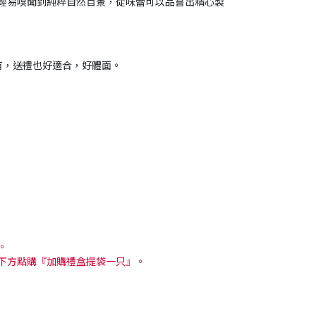
輕易嗅聞到純粹自然百景，從味蕾可以品嘗出精心製
有，送禮也好適合，好體面。
。
下方點購『加購禮盒提袋一只』。