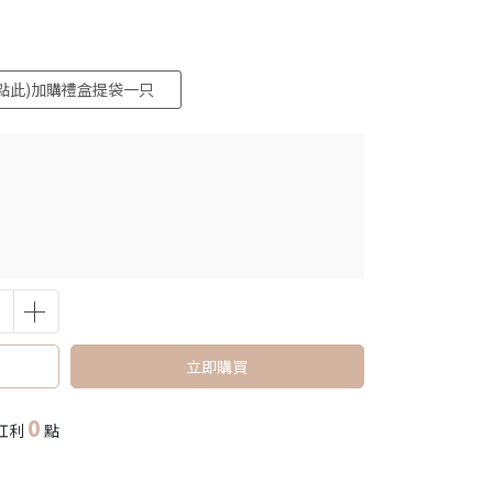
(點此)加購禮盒提袋一只
立即購買
0
紅利
點