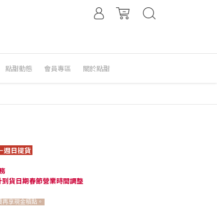
點甜動態
會員專區
關於點甜
五－週日提貨
服務
預計到貨日期春節營業時間調整
消費再享現金積點。