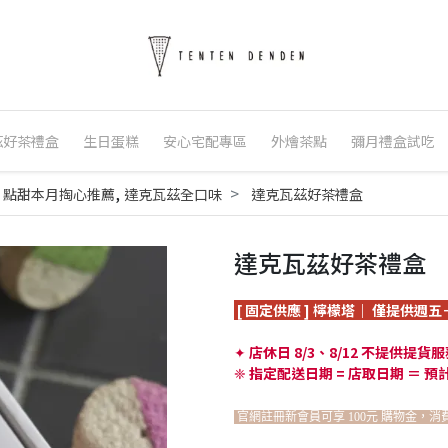
茲好茶禮盒
生日蛋糕
安心宅配專區
外燴茶點
彌月禮盒試吃
,
,
點甜本月掏心推薦
達克瓦茲全口味
達克瓦茲好茶禮盒
達克瓦茲好茶禮盒
[ 固定供應 ] 檸檬塔｜ 僅提供週
✦
店休日 8/3、8/12 不提供提貨
❈
指定配送日期 = 店取日期 ＝ 
官網註冊新會員可享 100元 購物金，