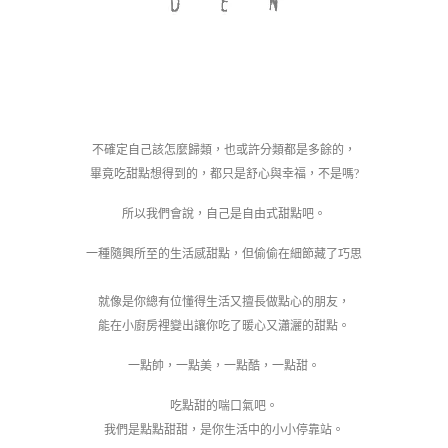
不確定自己該怎麼歸類，也或許分類都是多餘的，
畢竟吃甜點想得到的，都只是舒心與幸福，不是嗎?
所以我們會說，自己是自由式甜點吧。
一種隨興所至的生活感甜點，但偷偷在細節藏了巧思
就像是你總有位懂得生活又擅長做點心的朋友，
能在小廚房裡變出讓你吃了暖心又瀟灑的甜點。
一點帥，一點美，一點酷，一點甜。
吃點甜的喘口氣吧。
我們是點點甜甜，是你生活中的小小停靠站。