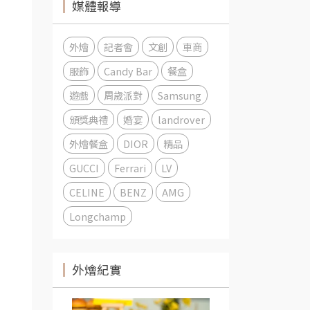
媒體報導
外燴
記者會
文創
車商
服飾
Candy Bar
餐盒
遊戲
周歲派對
Samsung
頒獎典禮
婚宴
landrover
外燴餐盒
DIOR
精品
GUCCI
Ferrari
LV
CELINE
BENZ
AMG
Longchamp
外燴紀實