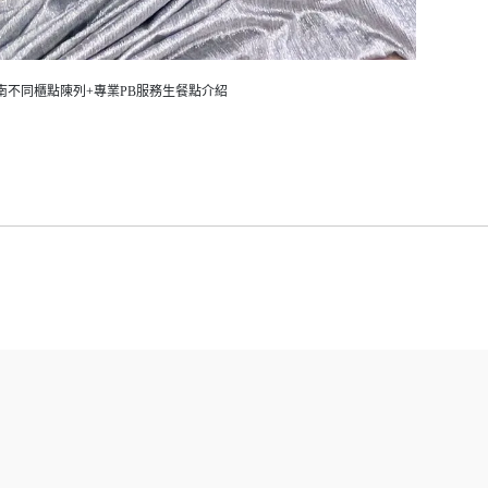
南不同櫃點陳列+專業PB服務生餐點介紹