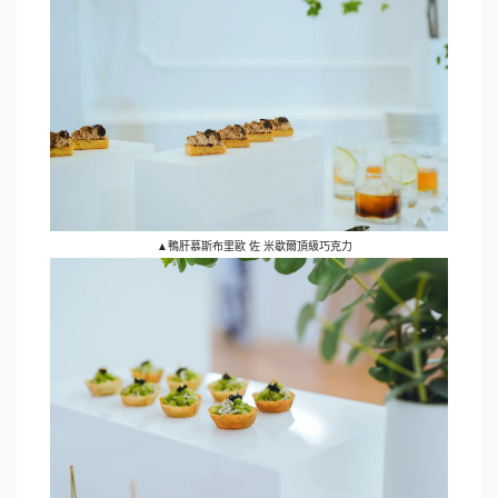
▲鴨肝慕斯布里歐 佐 米歇爾頂級巧克力