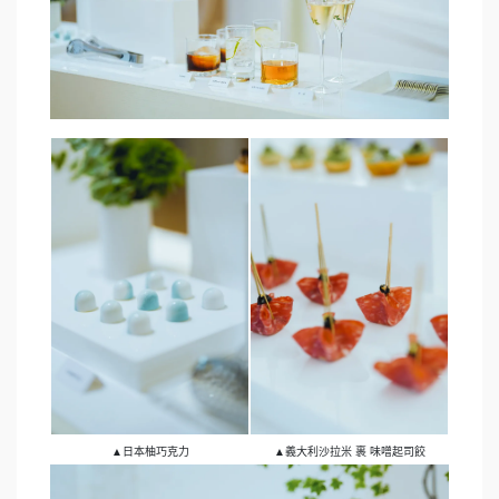
▲日本柚巧克力
▲義大利沙拉米 裹 味噌起司餃