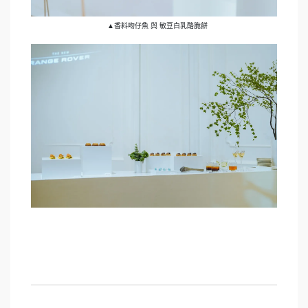
▲香料吻仔魚 與 敏豆白乳酪脆餅